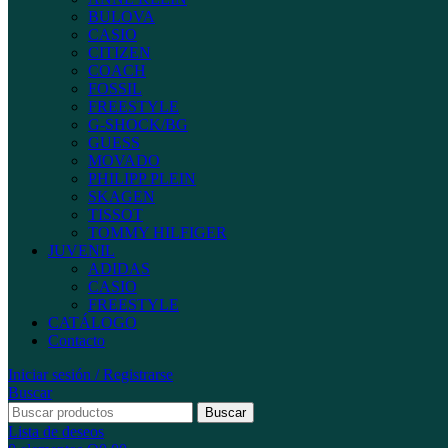
BULOVA
CASIO
CITIZEN
COACH
FOSSIL
FREESTYLE
G-SHOCK/BG
GUESS
MOVADO
PHILIPP PLEIN
SKAGEN
TISSOT
TOMMY HILFIGER
JUVENIL
ADIDAS
CASIO
FREESTYLE
CATÁLOGO
Contacto
Iniciar sesión / Registrarse
Buscar
Buscar
Lista de deseos