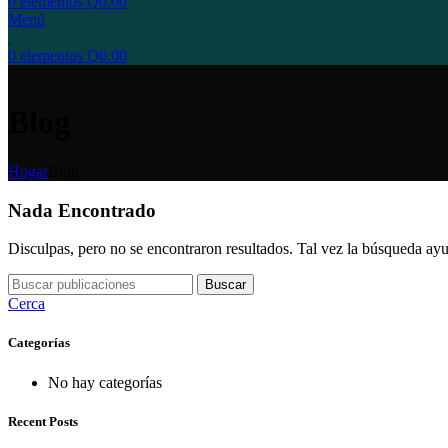
0
elementos
Q
0.00
Menú
0
elementos
Q
0.00
Blog
Hogar
Blog
Nada Encontrado
Disculpas, pero no se encontraron resultados. Tal vez la búsqueda ayu
Buscar
Cerca
Categorías
No hay categorías
Recent Posts