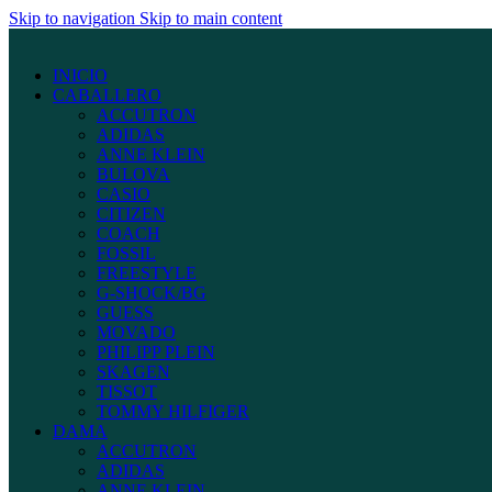
Skip to navigation
Skip to main content
INICIO
CABALLERO
ACCUTRON
ADIDAS
ANNE KLEIN
BULOVA
CASIO
CITIZEN
COACH
FOSSIL
FREESTYLE
G-SHOCK/BG
GUESS
MOVADO
PHILIPP PLEIN
SKAGEN
TISSOT
TOMMY HILFIGER
DAMA
ACCUTRON
ADIDAS
ANNE KLEIN