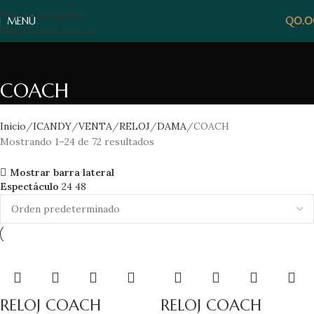
Skip to navigation
MENÚ
Q
0.
Skip to main content
COACH
Inicio
ICANDY
VENTA
RELOJ
DAMA
COACH
Mostrando 1–24 de 72 resultados
Mostrar barra lateral
Espectáculo
24
48
RELOJ COACH
RELOJ COACH