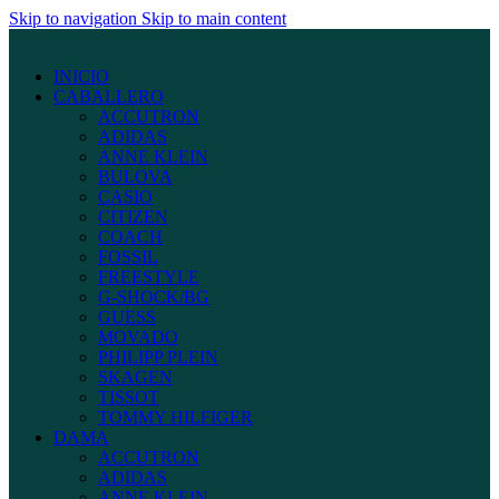
Skip to navigation
Skip to main content
INICIO
CABALLERO
ACCUTRON
ADIDAS
ANNE KLEIN
BULOVA
CASIO
CITIZEN
COACH
FOSSIL
FREESTYLE
G-SHOCK/BG
GUESS
MOVADO
PHILIPP PLEIN
SKAGEN
TISSOT
TOMMY HILFIGER
DAMA
ACCUTRON
ADIDAS
ANNE KLEIN