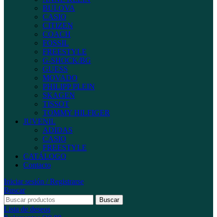
BULOVA
CASIO
CITIZEN
COACH
FOSSIL
FREESTYLE
G-SHOCK/BG
GUESS
MOVADO
PHILIPP PLEIN
SKAGEN
TISSOT
TOMMY HILFIGER
JUVENIL
ADIDAS
CASIO
FREESTYLE
CATÁLOGO
Contacto
Iniciar sesión / Registrarse
Buscar
Buscar
Lista de deseos