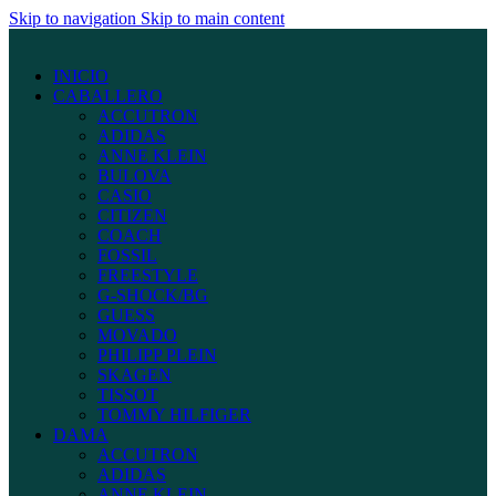
Skip to navigation
Skip to main content
INICIO
CABALLERO
ACCUTRON
ADIDAS
ANNE KLEIN
BULOVA
CASIO
CITIZEN
COACH
FOSSIL
FREESTYLE
G-SHOCK/BG
GUESS
MOVADO
PHILIPP PLEIN
SKAGEN
TISSOT
TOMMY HILFIGER
DAMA
ACCUTRON
ADIDAS
ANNE KLEIN