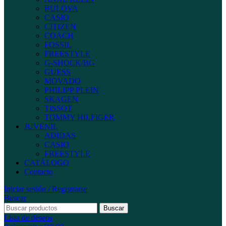
BULOVA
CASIO
CITIZEN
COACH
FOSSIL
FREESTYLE
G-SHOCK/BG
GUESS
MOVADO
PHILIPP PLEIN
SKAGEN
TISSOT
TOMMY HILFIGER
JUVENIL
ADIDAS
CASIO
FREESTYLE
CATÁLOGO
Contacto
Iniciar sesión / Registrarse
Buscar
Buscar
Lista de deseos