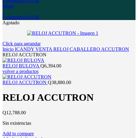
0
elementos
Q
0.00
Menú
0
elementos
Q
0.00
Agotado
Click para agrandar
Inicio
ICANDY
VENTA
RELOJ
CABALLERO
ACCUTRON
RELOJ ACCUTRON
RELOJ BULOVA
Q
6,394.00
volver a productos
RELOJ ACCUTRON
Q
38,880.00
RELOJ ACCUTRON
Q
12,788.00
Sin existencias
Add to compare