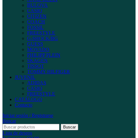
BULOVA
CASIO
CITIZEN
COACH
FOSSIL
FREESTYLE
G-SHOCK/BG
GUESS
MOVADO
PHILIPP PLEIN
SKAGEN
TISSOT
TOMMY HILFIGER
JUVENIL
ADIDAS
CASIO
FREESTYLE
CATÁLOGO
Contacto
Iniciar sesión / Registrarse
Buscar
Buscar
Lista de deseos