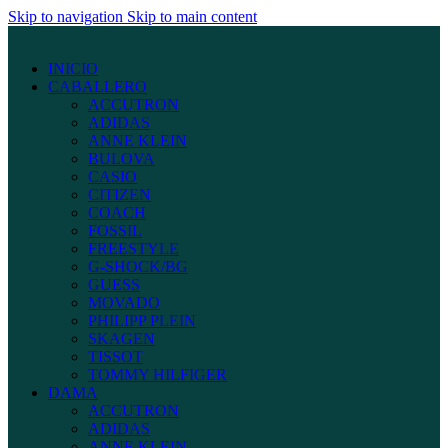
Skip to navigation
Skip to main content
INICIO
CABALLERO
ACCUTRON
ADIDAS
ANNE KLEIN
BULOVA
CASIO
CITIZEN
COACH
FOSSIL
FREESTYLE
G-SHOCK/BG
GUESS
MOVADO
PHILIPP PLEIN
SKAGEN
TISSOT
TOMMY HILFIGER
DAMA
ACCUTRON
ADIDAS
ANNE KLEIN