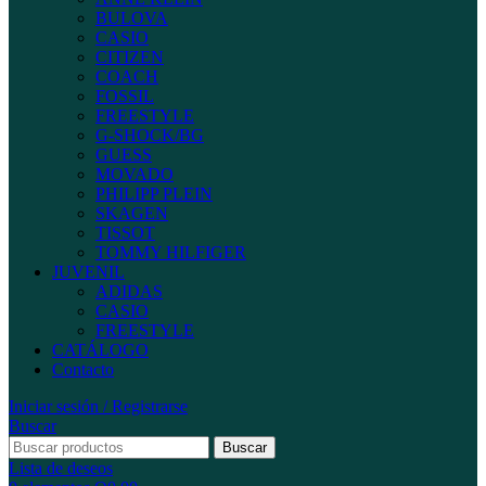
BULOVA
CASIO
CITIZEN
COACH
FOSSIL
FREESTYLE
G-SHOCK/BG
GUESS
MOVADO
PHILIPP PLEIN
SKAGEN
TISSOT
TOMMY HILFIGER
JUVENIL
ADIDAS
CASIO
FREESTYLE
CATÁLOGO
Contacto
Iniciar sesión / Registrarse
Buscar
Buscar
Lista de deseos