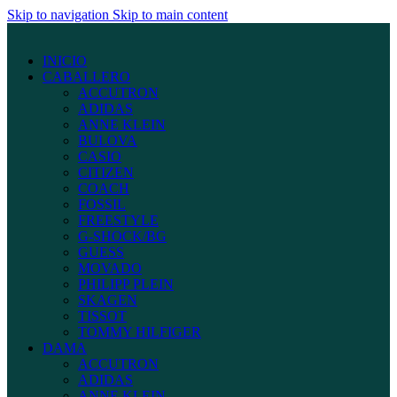
Skip to navigation
Skip to main content
INICIO
CABALLERO
ACCUTRON
ADIDAS
ANNE KLEIN
BULOVA
CASIO
CITIZEN
COACH
FOSSIL
FREESTYLE
G-SHOCK/BG
GUESS
MOVADO
PHILIPP PLEIN
SKAGEN
TISSOT
TOMMY HILFIGER
DAMA
ACCUTRON
ADIDAS
ANNE KLEIN