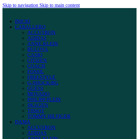
Skip to navigation
Skip to main content
INICIO
CABALLERO
ACCUTRON
ADIDAS
ANNE KLEIN
BULOVA
CASIO
CITIZEN
COACH
FOSSIL
FREESTYLE
G-SHOCK/BG
GUESS
MOVADO
PHILIPP PLEIN
SKAGEN
TISSOT
TOMMY HILFIGER
DAMA
ACCUTRON
ADIDAS
ANNE KLEIN