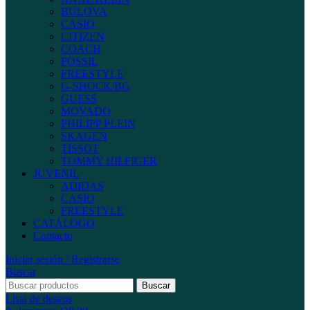
BULOVA
CASIO
CITIZEN
COACH
FOSSIL
FREESTYLE
G-SHOCK/BG
GUESS
MOVADO
PHILIPP PLEIN
SKAGEN
TISSOT
TOMMY HILFIGER
JUVENIL
ADIDAS
CASIO
FREESTYLE
CATÁLOGO
Contacto
Iniciar sesión / Registrarse
Buscar
Buscar
Lista de deseos