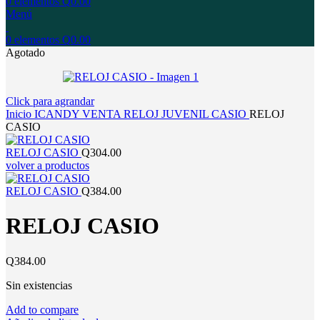
0
elementos
Q
0.00
Menú
0
elementos
Q
0.00
Agotado
Click para agrandar
Inicio
ICANDY
VENTA
RELOJ
JUVENIL
CASIO
RELOJ
CASIO
RELOJ CASIO
Q
304.00
volver a productos
RELOJ CASIO
Q
384.00
RELOJ CASIO
Q
384.00
Sin existencias
Add to compare