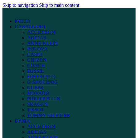
Skip to navigation
Skip to main content
INICIO
CABALLERO
ACCUTRON
ADIDAS
ANNE KLEIN
BULOVA
CASIO
CITIZEN
COACH
FOSSIL
FREESTYLE
G-SHOCK/BG
GUESS
MOVADO
PHILIPP PLEIN
SKAGEN
TISSOT
TOMMY HILFIGER
DAMA
ACCUTRON
ADIDAS
ANNE KLEIN