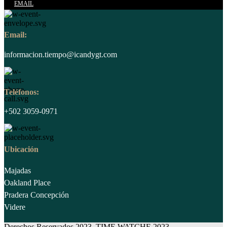
EMAIL
Email:
informacion.tiempo@icandygt.com
Teléfonos:
+502 3059-0971
Ubicación
Majadas
Oakland Place
Pradera Concepción
Videre
Derechos Reservados 2023, TIME WATCHE 2023