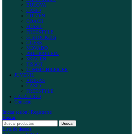
BULOVA
CASIO
CITIZEN
COACH
FOSSIL
FREESTYLE
G-SHOCK/BG
GUESS
MOVADO
PHILIPP PLEIN
SKAGEN
TISSOT
TOMMY HILFIGER
JUVENIL
ADIDAS
CASIO
FREESTYLE
CATÁLOGO
Contacto
Iniciar sesión / Registrarse
Buscar
Buscar
Lista de deseos