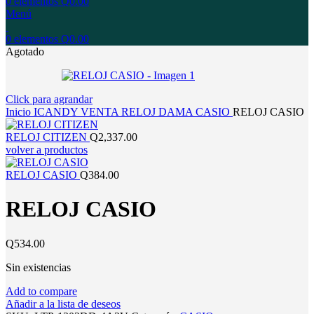
0
elementos
Q
0.00
Menú
0
elementos
Q
0.00
Agotado
Click para agrandar
Inicio
ICANDY
VENTA
RELOJ
DAMA
CASIO
RELOJ CASIO
RELOJ CITIZEN
Q
2,337.00
volver a productos
RELOJ CASIO
Q
384.00
RELOJ CASIO
Q
534.00
Sin existencias
Add to compare
Añadir a la lista de deseos