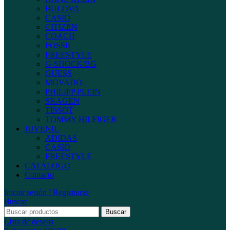
BULOVA
CASIO
CITIZEN
COACH
FOSSIL
FREESTYLE
G-SHOCK/BG
GUESS
MOVADO
PHILIPP PLEIN
SKAGEN
TISSOT
TOMMY HILFIGER
JUVENIL
ADIDAS
CASIO
FREESTYLE
CATÁLOGO
Contacto
Iniciar sesión / Registrarse
Buscar
Buscar
Lista de deseos