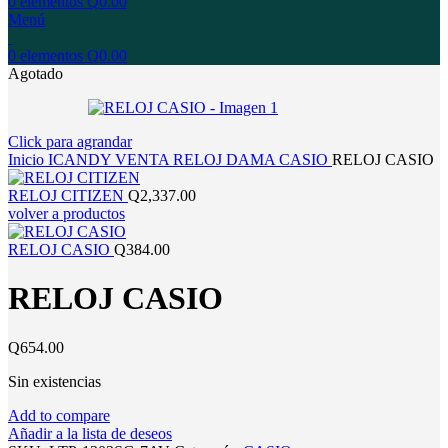
0
elementos
Q
0.00
Menú
0
elementos
Q
0.00
Agotado
Click para agrandar
Inicio
ICANDY
VENTA
RELOJ
DAMA
CASIO
RELOJ CASIO
RELOJ CITIZEN
Q
2,337.00
volver a productos
RELOJ CASIO
Q
384.00
RELOJ CASIO
Q
654.00
Sin existencias
Add to compare
Añadir a la lista de deseos