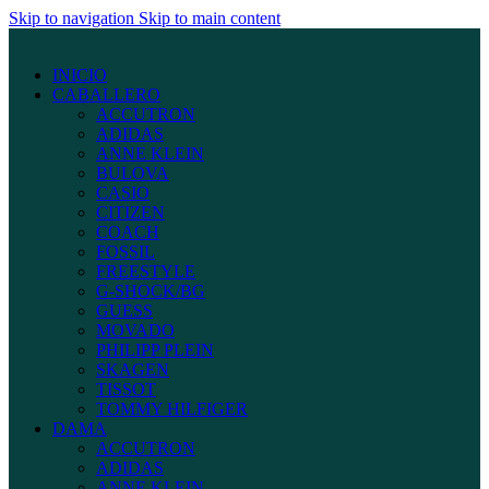
Skip to navigation
Skip to main content
INICIO
CABALLERO
ACCUTRON
ADIDAS
ANNE KLEIN
BULOVA
CASIO
CITIZEN
COACH
FOSSIL
FREESTYLE
G-SHOCK/BG
GUESS
MOVADO
PHILIPP PLEIN
SKAGEN
TISSOT
TOMMY HILFIGER
DAMA
ACCUTRON
ADIDAS
ANNE KLEIN