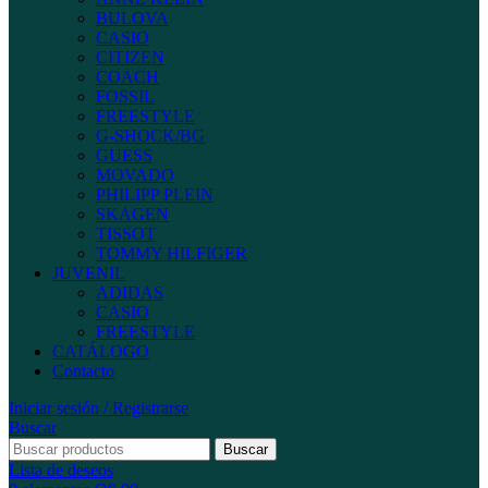
BULOVA
CASIO
CITIZEN
COACH
FOSSIL
FREESTYLE
G-SHOCK/BG
GUESS
MOVADO
PHILIPP PLEIN
SKAGEN
TISSOT
TOMMY HILFIGER
JUVENIL
ADIDAS
CASIO
FREESTYLE
CATÁLOGO
Contacto
Iniciar sesión / Registrarse
Buscar
Buscar
Lista de deseos