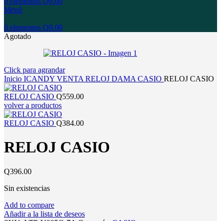
0
elementos
Q
0.00
Menú
0
elementos
Q
0.00
Agotado
Click para agrandar
Inicio
ICANDY
VENTA
RELOJ
DAMA
CASIO
RELOJ CASIO
RELOJ CASIO
Q
559.00
volver a productos
RELOJ CASIO
Q
384.00
RELOJ CASIO
Q
396.00
Sin existencias
Add to compare
Añadir a la lista de deseos