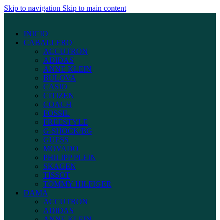
Skip to navigation
Skip to main content
INICIO
CABALLERO
ACCUTRON
ADIDAS
ANNE KLEIN
BULOVA
CASIO
CITIZEN
COACH
FOSSIL
FREESTYLE
G-SHOCK/BG
GUESS
MOVADO
PHILIPP PLEIN
SKAGEN
TISSOT
TOMMY HILFIGER
DAMA
ACCUTRON
ADIDAS
ANNE KLEIN