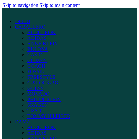
Skip to navigation
Skip to main content
INICIO
CABALLERO
ACCUTRON
ADIDAS
ANNE KLEIN
BULOVA
CASIO
CITIZEN
COACH
FOSSIL
FREESTYLE
G-SHOCK/BG
GUESS
MOVADO
PHILIPP PLEIN
SKAGEN
TISSOT
TOMMY HILFIGER
DAMA
ACCUTRON
ADIDAS
ANNE KLEIN