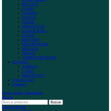
BULOVA
CASIO
CITIZEN
COACH
FOSSIL
FREESTYLE
G-SHOCK/BG
GUESS
MOVADO
PHILIPP PLEIN
SKAGEN
TISSOT
TOMMY HILFIGER
JUVENIL
ADIDAS
CASIO
FREESTYLE
CATÁLOGO
Contacto
Iniciar sesión / Registrarse
Buscar
Buscar
Lista de deseos