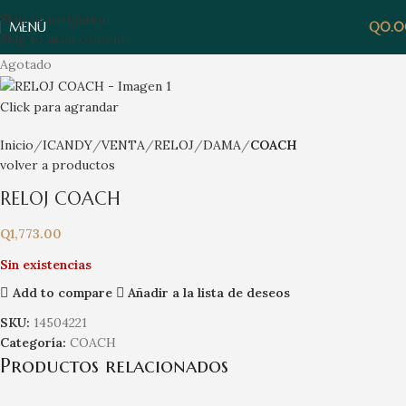
Skip to navigation
MENÚ
Q
0.
Skip to main content
Agotado
Click para agrandar
Inicio
ICANDY
VENTA
RELOJ
DAMA
COACH
volver a productos
RELOJ COACH
Q
1,773.00
Sin existencias
Add to compare
Añadir a la lista de deseos
SKU:
14504221
Categoría:
COACH
Productos relacionados