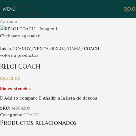
Skip to navigation
MENÚ
Q
0.
Skip to main content
Agotado
Click para agrandar
Inicio
ICANDY
VENTA
RELOJ
DAMA
COACH
volver a productos
RELOJ COACH
Q
1,773.00
Sin existencias
Add to compare
Añadir a la lista de deseos
SKU:
14504209
Categoría:
COACH
Productos relacionados