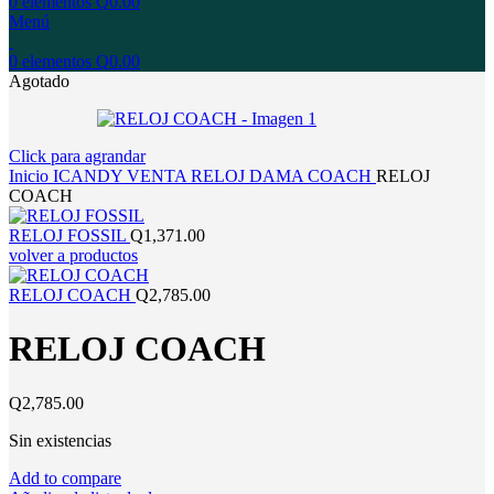
0
elementos
Q
0.00
Menú
0
elementos
Q
0.00
Agotado
Click para agrandar
Inicio
ICANDY
VENTA
RELOJ
DAMA
COACH
RELOJ
COACH
RELOJ FOSSIL
Q
1,371.00
volver a productos
RELOJ COACH
Q
2,785.00
RELOJ COACH
Q
2,785.00
Sin existencias
Add to compare