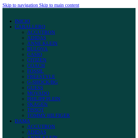
Skip to navigation
Skip to main content
INICIO
CABALLERO
ACCUTRON
ADIDAS
ANNE KLEIN
BULOVA
CASIO
CITIZEN
COACH
FOSSIL
FREESTYLE
G-SHOCK/BG
GUESS
MOVADO
PHILIPP PLEIN
SKAGEN
TISSOT
TOMMY HILFIGER
DAMA
ACCUTRON
ADIDAS
ANNE KLEIN