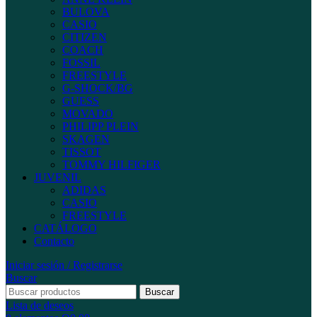
BULOVA
CASIO
CITIZEN
COACH
FOSSIL
FREESTYLE
G-SHOCK/BG
GUESS
MOVADO
PHILIPP PLEIN
SKAGEN
TISSOT
TOMMY HILFIGER
JUVENIL
ADIDAS
CASIO
FREESTYLE
CATÁLOGO
Contacto
Iniciar sesión / Registrarse
Buscar
Buscar
Lista de deseos