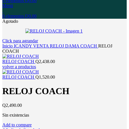
0
elementos
Q
0.00
Menú
0
elementos
Q
0.00
Agotado
Click para agrandar
Inicio
ICANDY
VENTA
RELOJ
DAMA
COACH
RELOJ
COACH
RELOJ COACH
Q
2,438.00
volver a productos
RELOJ COACH
Q
1,520.00
RELOJ COACH
Q
2,490.00
Sin existencias
Add to compare