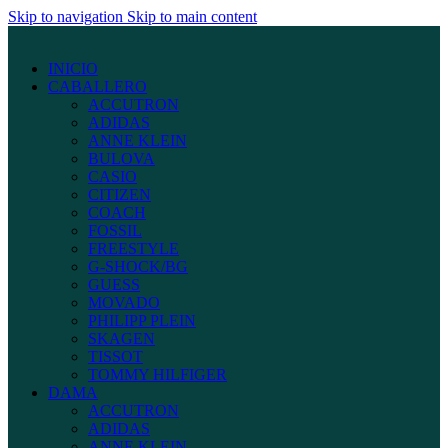
Skip to navigation
Skip to main content
INICIO
CABALLERO
ACCUTRON
ADIDAS
ANNE KLEIN
BULOVA
CASIO
CITIZEN
COACH
FOSSIL
FREESTYLE
G-SHOCK/BG
GUESS
MOVADO
PHILIPP PLEIN
SKAGEN
TISSOT
TOMMY HILFIGER
DAMA
ACCUTRON
ADIDAS
ANNE KLEIN