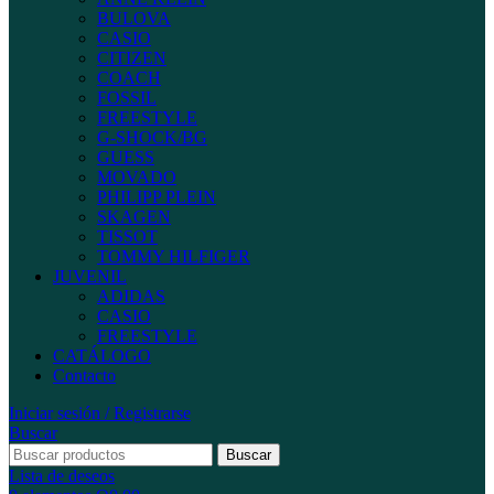
BULOVA
CASIO
CITIZEN
COACH
FOSSIL
FREESTYLE
G-SHOCK/BG
GUESS
MOVADO
PHILIPP PLEIN
SKAGEN
TISSOT
TOMMY HILFIGER
JUVENIL
ADIDAS
CASIO
FREESTYLE
CATÁLOGO
Contacto
Iniciar sesión / Registrarse
Buscar
Buscar
Lista de deseos