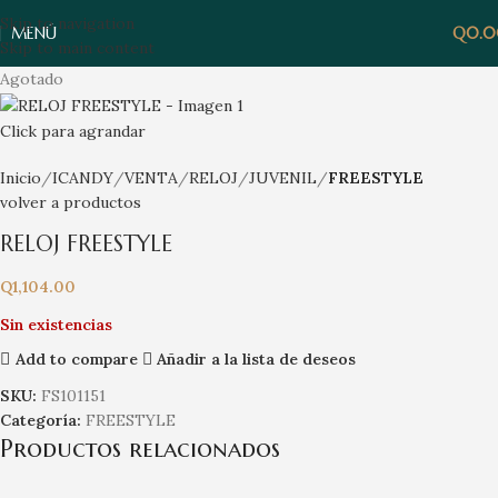
Skip to navigation
MENÚ
Q
0.
Skip to main content
Agotado
Click para agrandar
Inicio
ICANDY
VENTA
RELOJ
JUVENIL
FREESTYLE
volver a productos
RELOJ FREESTYLE
Q
1,104.00
Sin existencias
Add to compare
Añadir a la lista de deseos
SKU:
FS101151
Categoría:
FREESTYLE
Productos relacionados