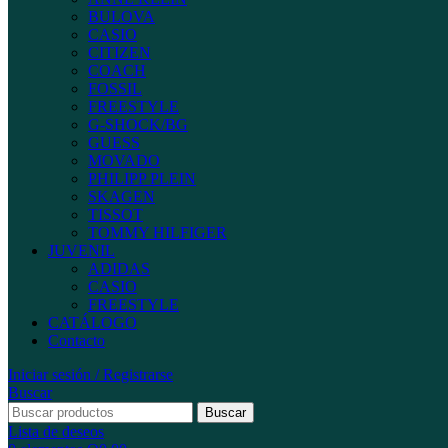
BULOVA
CASIO
CITIZEN
COACH
FOSSIL
FREESTYLE
G-SHOCK/BG
GUESS
MOVADO
PHILIPP PLEIN
SKAGEN
TISSOT
TOMMY HILFIGER
JUVENIL
ADIDAS
CASIO
FREESTYLE
CATÁLOGO
Contacto
Iniciar sesión / Registrarse
Buscar
Buscar
Lista de deseos