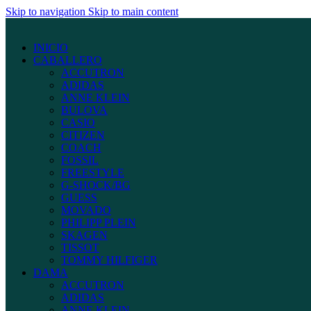
Skip to navigation
Skip to main content
INICIO
CABALLERO
ACCUTRON
ADIDAS
ANNE KLEIN
BULOVA
CASIO
CITIZEN
COACH
FOSSIL
FREESTYLE
G-SHOCK/BG
GUESS
MOVADO
PHILIPP PLEIN
SKAGEN
TISSOT
TOMMY HILFIGER
DAMA
ACCUTRON
ADIDAS
ANNE KLEIN