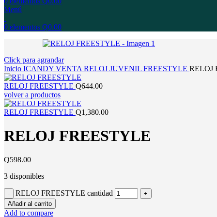
0
elementos
Q
0.00
Menú
0
elementos
Q
0.00
Click para agrandar
Inicio
ICANDY
VENTA
RELOJ
JUVENIL
FREESTYLE
RELOJ
RELOJ FREESTYLE
Q
644.00
volver a productos
RELOJ FREESTYLE
Q
1,380.00
RELOJ FREESTYLE
Q
598.00
3 disponibles
RELOJ FREESTYLE cantidad
Añadir al carrito
Add to compare