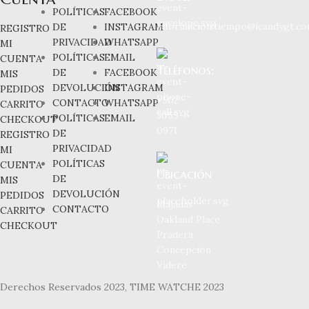
POLÍTICAS
FACEBOOK
informacion.tiempo@icandygt.c
DE
INSTAGRAM
REGISTRO
PRIVACIDAD
WHATSAPP
MI
POLÍTICAS
EMAIL
CUENTA
Teléfonos:
DE
FACEBOOK
MIS
DEVOLUCIÓN
INSTAGRAM
PEDIDOS
+502
CONTACTO
WHATSAPP
CARRITO
3059-
POLÍTICAS
EMAIL
CHECKOUT
0971
DE
REGISTRO
PRIVACIDAD
MI
POLÍTICAS
CUENTA
Ubicación
DE
MIS
DEVOLUCIÓN
PEDIDOS
Majadas
CONTACTO
CARRITO
Oakland Place
CHECKOUT
Pradera
Concepción
Videre
Derechos Reservados 2023, TIME WATCHE 2023