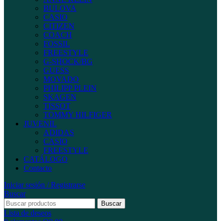
BULOVA
CASIO
CITIZEN
COACH
FOSSIL
FREESTYLE
G-SHOCK/BG
GUESS
MOVADO
PHILIPP PLEIN
SKAGEN
TISSOT
TOMMY HILFIGER
JUVENIL
ADIDAS
CASIO
FREESTYLE
CATÁLOGO
Contacto
Iniciar sesión / Registrarse
Buscar
Buscar
Lista de deseos