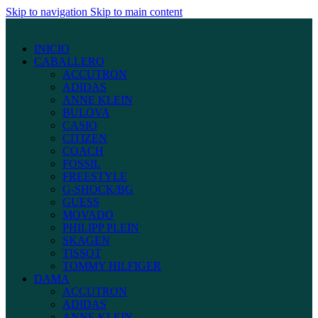
Skip to navigation
Skip to main content
INICIO
CABALLERO
ACCUTRON
ADIDAS
ANNE KLEIN
BULOVA
CASIO
CITIZEN
COACH
FOSSIL
FREESTYLE
G-SHOCK/BG
GUESS
MOVADO
PHILIPP PLEIN
SKAGEN
TISSOT
TOMMY HILFIGER
DAMA
ACCUTRON
ADIDAS
ANNE KLEIN