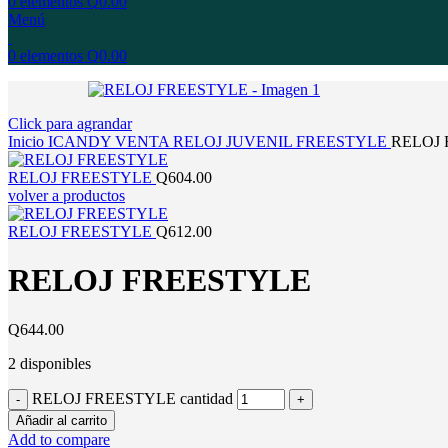
0
elementos
Q
0.00
Menú
0
elementos
Q
0.00
Click para agrandar
Inicio
ICANDY
VENTA
RELOJ
JUVENIL
FREESTYLE
RELOJ
RELOJ FREESTYLE
Q
604.00
volver a productos
RELOJ FREESTYLE
Q
612.00
RELOJ FREESTYLE
Q
644.00
2 disponibles
RELOJ FREESTYLE cantidad
Añadir al carrito
Add to compare