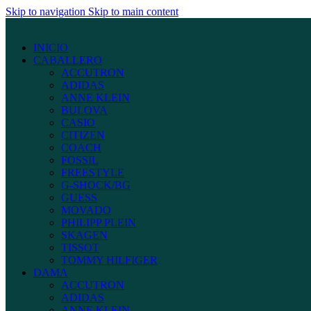
Skip to navigation
Skip to main content
INICIO
CABALLERO
ACCUTRON
ADIDAS
ANNE KLEIN
BULOVA
CASIO
CITIZEN
COACH
FOSSIL
FREESTYLE
G-SHOCK/BG
GUESS
MOVADO
PHILIPP PLEIN
SKAGEN
TISSOT
TOMMY HILFIGER
DAMA
ACCUTRON
ADIDAS
ANNE KLEIN