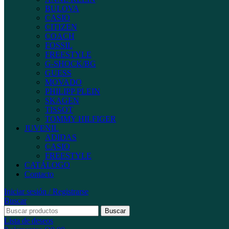
BULOVA
CASIO
CITIZEN
COACH
FOSSIL
FREESTYLE
G-SHOCK/BG
GUESS
MOVADO
PHILIPP PLEIN
SKAGEN
TISSOT
TOMMY HILFIGER
JUVENIL
ADIDAS
CASIO
FREESTYLE
CATÁLOGO
Contacto
Iniciar sesión / Registrarse
Buscar
Buscar
Lista de deseos