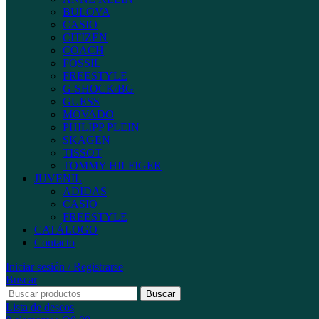
BULOVA
CASIO
CITIZEN
COACH
FOSSIL
FREESTYLE
G-SHOCK/BG
GUESS
MOVADO
PHILIPP PLEIN
SKAGEN
TISSOT
TOMMY HILFIGER
JUVENIL
ADIDAS
CASIO
FREESTYLE
CATÁLOGO
Contacto
Iniciar sesión / Registrarse
Buscar
Buscar
Lista de deseos