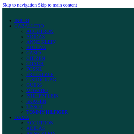
Skip to navigation
Skip to main content
INICIO
CABALLERO
ACCUTRON
ADIDAS
ANNE KLEIN
BULOVA
CASIO
CITIZEN
COACH
FOSSIL
FREESTYLE
G-SHOCK/BG
GUESS
MOVADO
PHILIPP PLEIN
SKAGEN
TISSOT
TOMMY HILFIGER
DAMA
ACCUTRON
ADIDAS
ANNE KLEIN