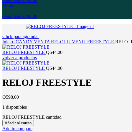
0
elementos
Q
0.00
Menú
0
elementos
Q
0.00
Click para agrandar
Inicio
ICANDY
VENTA
RELOJ
JUVENIL
FREESTYLE
RELOJ
RELOJ FREESTYLE
Q
644.00
volver a productos
RELOJ FREESTYLE
Q
644.00
RELOJ FREESTYLE
Q
598.00
1 disponibles
RELOJ FREESTYLE cantidad
Añadir al carrito
Add to compare