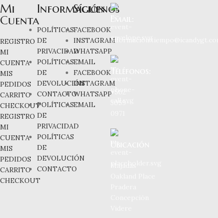
Mi
Información
Síguenos
Cuenta
Email:
POLÍTICAS
FACEBOOK
informacion.tiempo@icandygt.c
DE
INSTAGRAM
REGISTRO
PRIVACIDAD
WHATSAPP
MI
POLÍTICAS
EMAIL
CUENTA
Teléfonos:
DE
FACEBOOK
MIS
DEVOLUCIÓN
INSTAGRAM
PEDIDOS
+502
CONTACTO
WHATSAPP
CARRITO
3059-
POLÍTICAS
EMAIL
CHECKOUT
0971
DE
REGISTRO
PRIVACIDAD
MI
POLÍTICAS
CUENTA
Ubicación
DE
MIS
DEVOLUCIÓN
PEDIDOS
Majadas
CONTACTO
CARRITO
Oakland Place
CHECKOUT
Pradera
Concepción
Videre