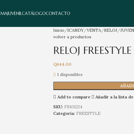
AMA
JUVENIL
CATÁLOGO
CONTACTO
Inicio
ICANDY
VENTA
RELOJ
JUVEN
volver a productos
RELOJ FREESTYLE
Q
644.00
1 disponibles
AÑADI
Add to compare
Añadir a la lista d
SKU:
FS101224
Categoría:
FREESTYLE