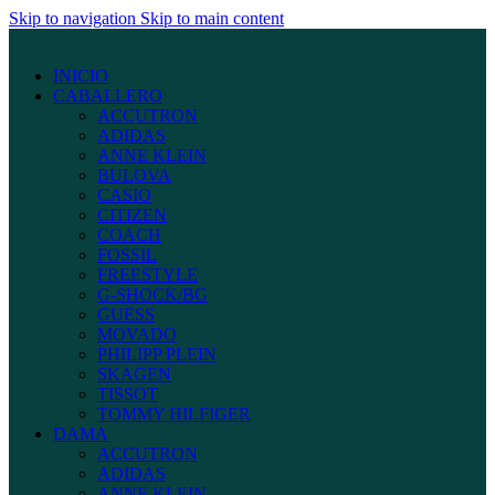
Skip to navigation
Skip to main content
INICIO
CABALLERO
ACCUTRON
ADIDAS
ANNE KLEIN
BULOVA
CASIO
CITIZEN
COACH
FOSSIL
FREESTYLE
G-SHOCK/BG
GUESS
MOVADO
PHILIPP PLEIN
SKAGEN
TISSOT
TOMMY HILFIGER
DAMA
ACCUTRON
ADIDAS
ANNE KLEIN