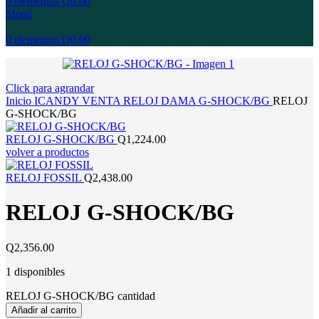
0
elementos
Q
0.00
Menú
0
elementos
Q
0.00
Click para agrandar
Inicio
ICANDY
VENTA
RELOJ
DAMA
G-SHOCK/BG
RELOJ
G-SHOCK/BG
RELOJ G-SHOCK/BG
Q
1,224.00
volver a productos
RELOJ FOSSIL
Q
2,438.00
RELOJ G-SHOCK/BG
Q
2,356.00
1 disponibles
RELOJ G-SHOCK/BG cantidad
Añadir al carrito