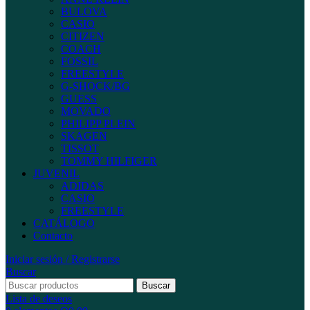
BULOVA
CASIO
CITIZEN
COACH
FOSSIL
FREESTYLE
G-SHOCK/BG
GUESS
MOVADO
PHILIPP PLEIN
SKAGEN
TISSOT
TOMMY HILFIGER
JUVENIL
ADIDAS
CASIO
FREESTYLE
CATÁLOGO
Contacto
Iniciar sesión / Registrarse
Buscar
Buscar
Lista de deseos