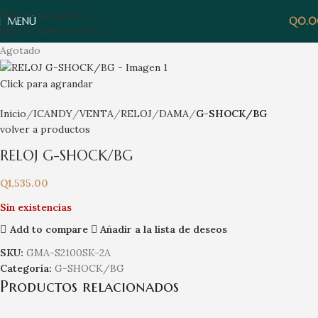
Skip to navigation
MENÚ
Q
0.
Skip to main content
Agotado
Click para agrandar
Inicio
ICANDY
VENTA
RELOJ
DAMA
G-SHOCK/BG
volver a productos
RELOJ G-SHOCK/BG
Q
1,535.00
Sin existencias
Add to compare
Añadir a la lista de deseos
SKU:
GMA-S2100SK-2A
Categoría:
G-SHOCK/BG
Productos relacionados