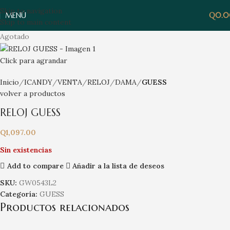
Skip to navigation
MENÚ
Q
0.
Skip to main content
Agotado
Click para agrandar
Inicio
ICANDY
VENTA
RELOJ
DAMA
GUESS
volver a productos
RELOJ GUESS
Q
1,097.00
Sin existencias
Add to compare
Añadir a la lista de deseos
SKU:
GW0543L2
Categoría:
GUESS
Productos relacionados