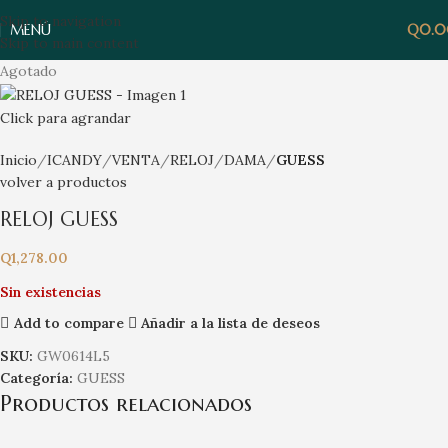
Skip to navigation
MENÚ
Q
0.
Skip to main content
Agotado
Click para agrandar
Inicio
ICANDY
VENTA
RELOJ
DAMA
GUESS
volver a productos
RELOJ GUESS
Q
1,278.00
Sin existencias
Add to compare
Añadir a la lista de deseos
SKU:
GW0614L5
Categoría:
GUESS
Productos relacionados