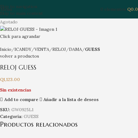
Skip to navigation
Menú
0
elementos
Q
0.
Skip to main content
Agotado
Click para agrandar
Inicio
ICANDY
VENTA
RELOJ
DAMA
GUESS
volver a productos
RELOJ GUESS
Q
1,123.00
Sin existencias
Add to compare
Añadir a la lista de deseos
SKU:
GW0925L1
Categoría:
GUESS
Productos relacionados