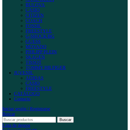
BULOVA
CASIO
CITIZEN
COACH
FOSSIL
FREESTYLE
G-SHOCK/BG
GUESS
MOVADO
PHILIPP PLEIN
SKAGEN
TISSOT
TOMMY HILFIGER
JUVENIL
ADIDAS
CASIO
FREESTYLE
CATÁLOGO
Contacto
Iniciar sesión / Registrarse
Buscar
Buscar
Lista de deseos