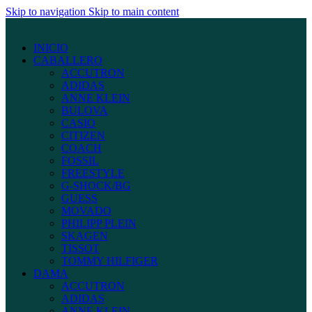
Skip to navigation
Skip to main content
INICIO
CABALLERO
ACCUTRON
ADIDAS
ANNE KLEIN
BULOVA
CASIO
CITIZEN
COACH
FOSSIL
FREESTYLE
G-SHOCK/BG
GUESS
MOVADO
PHILIPP PLEIN
SKAGEN
TISSOT
TOMMY HILFIGER
DAMA
ACCUTRON
ADIDAS
ANNE KLEIN