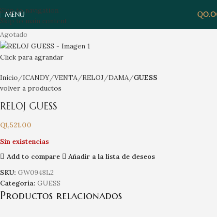
Skip to navigation
MENÚ
Q
0.
Skip to main content
Agotado
Click para agrandar
Inicio
ICANDY
VENTA
RELOJ
DAMA
GUESS
volver a productos
RELOJ GUESS
Q
1,521.00
Sin existencias
Add to compare
Añadir a la lista de deseos
SKU:
GW0948L2
Categoría:
GUESS
Productos relacionados