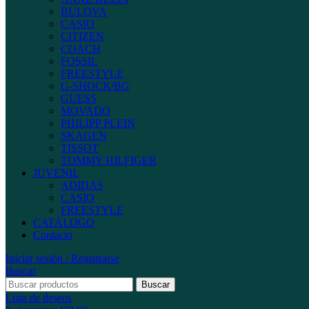
BULOVA
CASIO
CITIZEN
COACH
FOSSIL
FREESTYLE
G-SHOCK/BG
GUESS
MOVADO
PHILIPP PLEIN
SKAGEN
TISSOT
TOMMY HILFIGER
JUVENIL
ADIDAS
CASIO
FREESTYLE
CATÁLOGO
Contacto
Iniciar sesión / Registrarse
Buscar
Buscar
Lista de deseos