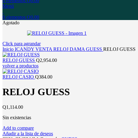
0
elementos
Q
0.00
Menú
0
elementos
Q
0.00
Agotado
Click para agrandar
Inicio
ICANDY
VENTA
RELOJ
DAMA
GUESS
RELOJ GUESS
RELOJ GUESS
Q
2,954.00
volver a productos
RELOJ CASIO
Q
384.00
RELOJ GUESS
Q
1,114.00
Sin existencias
Add to compare
Añadir a la lista de deseos