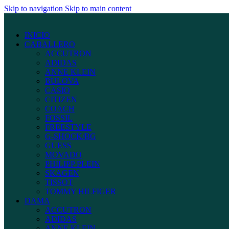
Skip to navigation
Skip to main content
INICIO
CABALLERO
ACCUTRON
ADIDAS
ANNE KLEIN
BULOVA
CASIO
CITIZEN
COACH
FOSSIL
FREESTYLE
G-SHOCK/BG
GUESS
MOVADO
PHILIPP PLEIN
SKAGEN
TISSOT
TOMMY HILFIGER
DAMA
ACCUTRON
ADIDAS
ANNE KLEIN