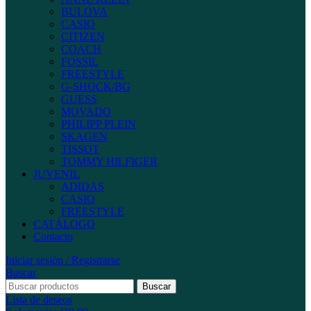
BULOVA
CASIO
CITIZEN
COACH
FOSSIL
FREESTYLE
G-SHOCK/BG
GUESS
MOVADO
PHILIPP PLEIN
SKAGEN
TISSOT
TOMMY HILFIGER
JUVENIL
ADIDAS
CASIO
FREESTYLE
CATÁLOGO
Contacto
Iniciar sesión / Registrarse
Buscar
Buscar
Lista de deseos