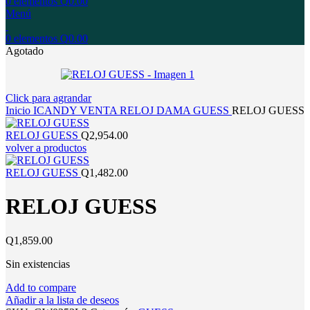
0
elementos
Q
0.00
Menú
0
elementos
Q
0.00
Agotado
Click para agrandar
Inicio
ICANDY
VENTA
RELOJ
DAMA
GUESS
RELOJ GUESS
RELOJ GUESS
Q
2,954.00
volver a productos
RELOJ GUESS
Q
1,482.00
RELOJ GUESS
Q
1,859.00
Sin existencias
Add to compare
Añadir a la lista de deseos