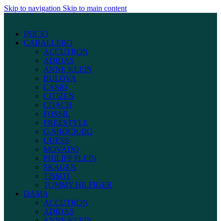
Skip to navigation
Skip to main content
INICIO
CABALLERO
ACCUTRON
ADIDAS
ANNE KLEIN
BULOVA
CASIO
CITIZEN
COACH
FOSSIL
FREESTYLE
G-SHOCK/BG
GUESS
MOVADO
PHILIPP PLEIN
SKAGEN
TISSOT
TOMMY HILFIGER
DAMA
ACCUTRON
ADIDAS
ANNE KLEIN