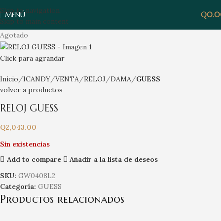
Skip to navigation
MENÚ
Q
0.
Skip to main content
Agotado
Click para agrandar
Inicio
ICANDY
VENTA
RELOJ
DAMA
GUESS
volver a productos
RELOJ GUESS
Q
2,043.00
Sin existencias
Add to compare
Añadir a la lista de deseos
SKU:
GW0408L2
Categoría:
GUESS
Productos relacionados