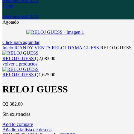
0
elementos
Q
0.00
Menú
0
elementos
Q
0.00
Agotado
Click para agrandar
Inicio
ICANDY
VENTA
RELOJ
DAMA
GUESS
RELOJ GUESS
RELOJ GUESS
Q
2,083.00
volver a productos
RELOJ GUESS
Q
1,625.00
RELOJ GUESS
Q
2,382.00
Sin existencias
Add to compare
Añadir a la lista de deseos