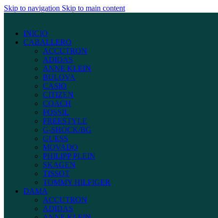
Skip to navigation
Skip to main content
INICIO
CABALLERO
ACCUTRON
ADIDAS
ANNE KLEIN
BULOVA
CASIO
CITIZEN
COACH
FOSSIL
FREESTYLE
G-SHOCK/BG
GUESS
MOVADO
PHILIPP PLEIN
SKAGEN
TISSOT
TOMMY HILFIGER
DAMA
ACCUTRON
ADIDAS
ANNE KLEIN