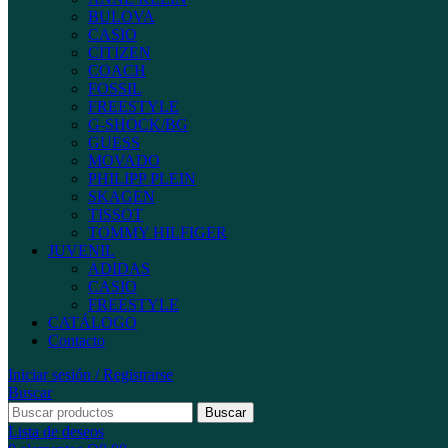
BULOVA
CASIO
CITIZEN
COACH
FOSSIL
FREESTYLE
G-SHOCK/BG
GUESS
MOVADO
PHILIPP PLEIN
SKAGEN
TISSOT
TOMMY HILFIGER
JUVENIL
ADIDAS
CASIO
FREESTYLE
CATÁLOGO
Contacto
Iniciar sesión / Registrarse
Buscar
Buscar
Lista de deseos