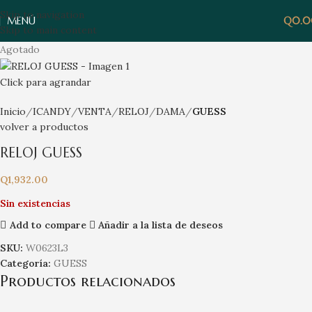
Skip to navigation
MENÚ
Q
0.
Skip to main content
Agotado
Click para agrandar
Inicio
ICANDY
VENTA
RELOJ
DAMA
GUESS
volver a productos
RELOJ GUESS
Q
1,932.00
Sin existencias
Add to compare
Añadir a la lista de deseos
SKU:
W0623L3
Categoría:
GUESS
Productos relacionados