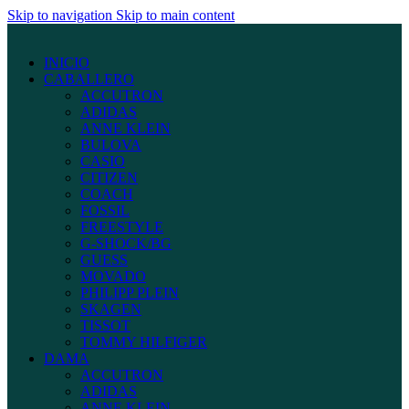
Skip to navigation
Skip to main content
INICIO
CABALLERO
ACCUTRON
ADIDAS
ANNE KLEIN
BULOVA
CASIO
CITIZEN
COACH
FOSSIL
FREESTYLE
G-SHOCK/BG
GUESS
MOVADO
PHILIPP PLEIN
SKAGEN
TISSOT
TOMMY HILFIGER
DAMA
ACCUTRON
ADIDAS
ANNE KLEIN