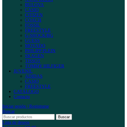
BULOVA
CASIO
CITIZEN
COACH
FOSSIL
FREESTYLE
G-SHOCK/BG
GUESS
MOVADO
PHILIPP PLEIN
SKAGEN
TISSOT
TOMMY HILFIGER
JUVENIL
ADIDAS
CASIO
FREESTYLE
CATÁLOGO
Contacto
Iniciar sesión / Registrarse
Buscar
Buscar
Lista de deseos