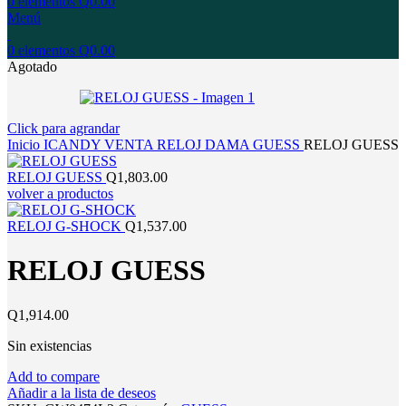
0
elementos
Q
0.00
Menú
0
elementos
Q
0.00
Agotado
Click para agrandar
Inicio
ICANDY
VENTA
RELOJ
DAMA
GUESS
RELOJ GUESS
RELOJ GUESS
Q
1,803.00
volver a productos
RELOJ G-SHOCK
Q
1,537.00
RELOJ GUESS
Q
1,914.00
Sin existencias
Add to compare
Añadir a la lista de deseos