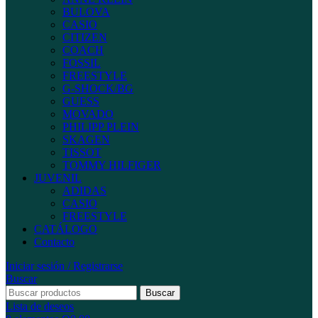
BULOVA
CASIO
CITIZEN
COACH
FOSSIL
FREESTYLE
G-SHOCK/BG
GUESS
MOVADO
PHILIPP PLEIN
SKAGEN
TISSOT
TOMMY HILFIGER
JUVENIL
ADIDAS
CASIO
FREESTYLE
CATÁLOGO
Contacto
Iniciar sesión / Registrarse
Buscar
Buscar
Lista de deseos