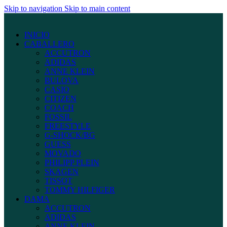
Skip to navigation
Skip to main content
INICIO
CABALLERO
ACCUTRON
ADIDAS
ANNE KLEIN
BULOVA
CASIO
CITIZEN
COACH
FOSSIL
FREESTYLE
G-SHOCK/BG
GUESS
MOVADO
PHILIPP PLEIN
SKAGEN
TISSOT
TOMMY HILFIGER
DAMA
ACCUTRON
ADIDAS
ANNE KLEIN