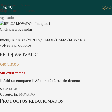
Skip to navigation
MENÚ
Q
0.
Skip to main content
Agotado
Click para agrandar
Inicio
ICANDY
VENTA
RELOJ
DAMA
MOVADO
volver a productos
RELOJ MOVADO
Q
10,148.00
Sin existencias
Add to compare
Añadir a la lista de deseos
SKU:
607813
Categoría:
MOVADO
Productos relacionados