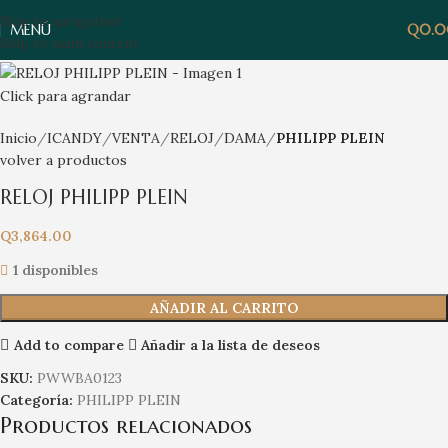
Skip to navigation
MENÚ
Q
0.
Skip to main content
Click para agrandar
Inicio
ICANDY
VENTA
RELOJ
DAMA
PHILIPP PLEIN
volver a productos
RELOJ PHILIPP PLEIN
Q
3,864.00
1 disponibles
AÑADIR AL CARRITO
Add to compare
Añadir a la lista de deseos
SKU:
PWWBA0123
Categoría:
PHILIPP PLEIN
Productos relacionados