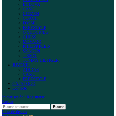
BULOVA
CASIO
CITIZEN
COACH
FOSSIL
FREESTYLE
G-SHOCK/BG
GUESS
MOVADO
PHILIPP PLEIN
SKAGEN
TISSOT
TOMMY HILFIGER
JUVENIL
ADIDAS
CASIO
FREESTYLE
CATÁLOGO
Contacto
Iniciar sesión / Registrarse
Buscar
Buscar
Lista de deseos