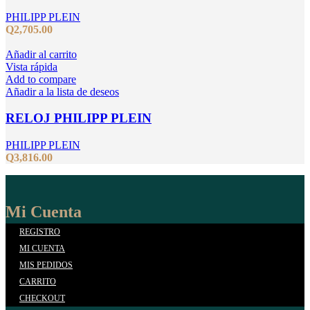
PHILIPP PLEIN
Q
2,705.00
Añadir al carrito
Vista rápida
Add to compare
Añadir a la lista de deseos
RELOJ PHILIPP PLEIN
PHILIPP PLEIN
Q
3,816.00
Mi Cuenta
REGISTRO
MI CUENTA
MIS PEDIDOS
CARRITO
CHECKOUT