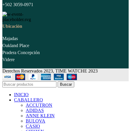
+502 3059-0971
Ubicación
Majadas
Oakland Place
Pradera Concepción
Videre
Derechos Reservados 2023, TIME WATCHE 2023
Buscar
INICIO
CABALLERO
ACCUTRON
ADIDAS
ANNE KLEIN
BULOVA
CASIO