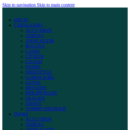
Skip to navigation
Skip to main content
INICIO
CABALLERO
ACCUTRON
ADIDAS
ANNE KLEIN
BULOVA
CASIO
CITIZEN
COACH
FOSSIL
FREESTYLE
G-SHOCK/BG
GUESS
MOVADO
PHILIPP PLEIN
SKAGEN
TISSOT
TOMMY HILFIGER
DAMA
ACCUTRON
ADIDAS
ANNE KLEIN