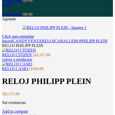
0
elementos
Q
0.00
Menú
0
elementos
Q
0.00
Agotado
Click para agrandar
Inicio
ICANDY
VENTA
RELOJ
CABALLERO
PHILIPP PLEIN
RELOJ PHILIPP PLEIN
RELOJ CITIZEN
Q
2,337.00
volver a productos
RELOJ CASIO
Q
384.00
RELOJ PHILIPP PLEIN
Q
6,137.00
Sin existencias
Add to compare