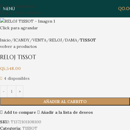
Skip to navigation
MENÚ
Q
0.
Skip to main content
Click para agrandar
Inicio
ICANDY
VENTA
RELOJ
DAMA
TISSOT
volver a productos
RELOJ TISSOT
Q
5,548.00
4 disponibles
AÑADIR AL CARRITO
Add to compare
Añadir a la lista de deseos
SKU:
T1372101108100
Categoría:
TISSOT