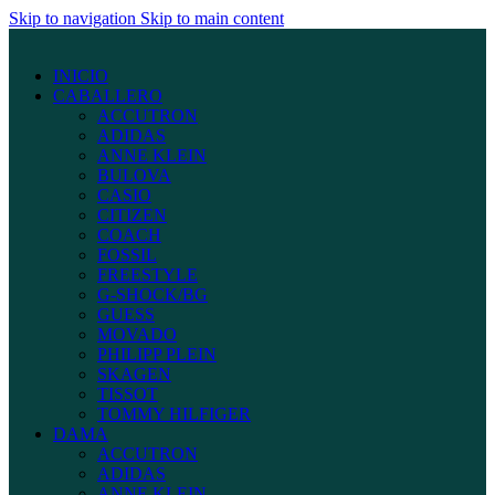
Skip to navigation
Skip to main content
INICIO
CABALLERO
ACCUTRON
ADIDAS
ANNE KLEIN
BULOVA
CASIO
CITIZEN
COACH
FOSSIL
FREESTYLE
G-SHOCK/BG
GUESS
MOVADO
PHILIPP PLEIN
SKAGEN
TISSOT
TOMMY HILFIGER
DAMA
ACCUTRON
ADIDAS
ANNE KLEIN