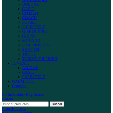
BULOVA
CASIO
CITIZEN
COACH
FOSSIL
FREESTYLE
G-SHOCK/BG
GUESS
MOVADO
PHILIPP PLEIN
SKAGEN
TISSOT
TOMMY HILFIGER
JUVENIL
ADIDAS
CASIO
FREESTYLE
CATÁLOGO
Contacto
Iniciar sesión / Registrarse
Buscar
Buscar
Lista de deseos