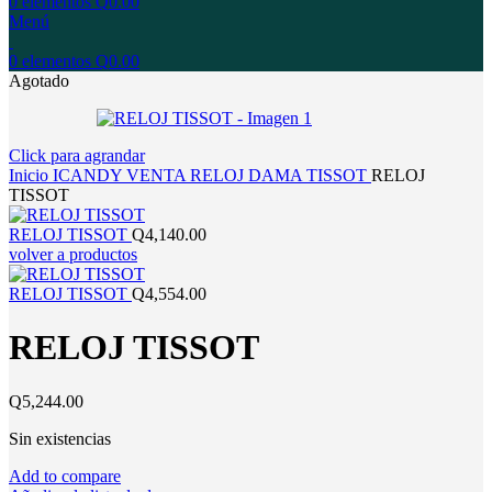
0
elementos
Q
0.00
Menú
0
elementos
Q
0.00
Agotado
Click para agrandar
Inicio
ICANDY
VENTA
RELOJ
DAMA
TISSOT
RELOJ
TISSOT
RELOJ TISSOT
Q
4,140.00
volver a productos
RELOJ TISSOT
Q
4,554.00
RELOJ TISSOT
Q
5,244.00
Sin existencias
Add to compare