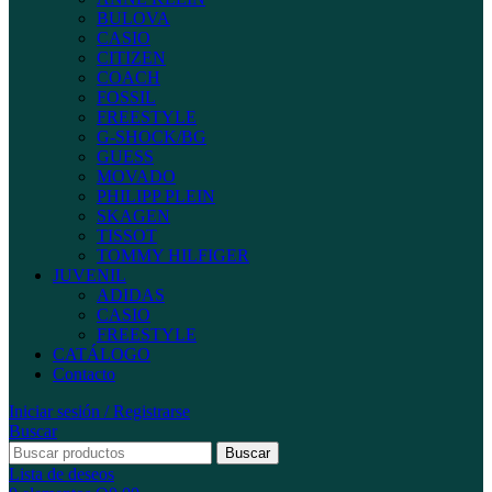
BULOVA
CASIO
CITIZEN
COACH
FOSSIL
FREESTYLE
G-SHOCK/BG
GUESS
MOVADO
PHILIPP PLEIN
SKAGEN
TISSOT
TOMMY HILFIGER
JUVENIL
ADIDAS
CASIO
FREESTYLE
CATÁLOGO
Contacto
Iniciar sesión / Registrarse
Buscar
Buscar
Lista de deseos