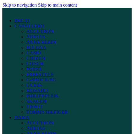
Skip to navigation
Skip to main content
INICIO
CABALLERO
ACCUTRON
ADIDAS
ANNE KLEIN
BULOVA
CASIO
CITIZEN
COACH
FOSSIL
FREESTYLE
G-SHOCK/BG
GUESS
MOVADO
PHILIPP PLEIN
SKAGEN
TISSOT
TOMMY HILFIGER
DAMA
ACCUTRON
ADIDAS
ANNE KLEIN