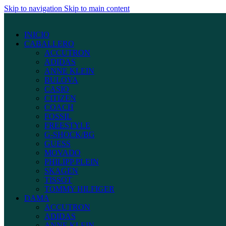
Skip to navigation
Skip to main content
INICIO
CABALLERO
ACCUTRON
ADIDAS
ANNE KLEIN
BULOVA
CASIO
CITIZEN
COACH
FOSSIL
FREESTYLE
G-SHOCK/BG
GUESS
MOVADO
PHILIPP PLEIN
SKAGEN
TISSOT
TOMMY HILFIGER
DAMA
ACCUTRON
ADIDAS
ANNE KLEIN