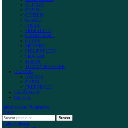
BULOVA
CASIO
CITIZEN
COACH
FOSSIL
FREESTYLE
G-SHOCK/BG
GUESS
MOVADO
PHILIPP PLEIN
SKAGEN
TISSOT
TOMMY HILFIGER
JUVENIL
ADIDAS
CASIO
FREESTYLE
CATÁLOGO
Contacto
Iniciar sesión / Registrarse
Buscar
Buscar
Lista de deseos