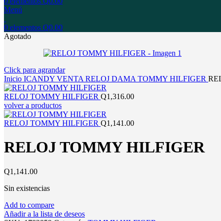
0
elementos
Q
0.00
Menú
0
elementos
Q
0.00
Agotado
Click para agrandar
Inicio
ICANDY
VENTA
RELOJ
DAMA
TOMMY HILFIGER
RE
RELOJ TOMMY HILFIGER
Q
1,316.00
volver a productos
RELOJ TOMMY HILFIGER
Q
1,141.00
RELOJ TOMMY HILFIGER
Q
1,141.00
Sin existencias
Add to compare
Añadir a la lista de deseos