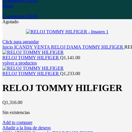
0
elementos
Q
0.00
Menú
0
elementos
Q
0.00
Agotado
Click para agrandar
Inicio
ICANDY
VENTA
RELOJ
DAMA
TOMMY HILFIGER
RE
RELOJ TOMMY HILFIGER
Q
1,141.00
volver a productos
RELOJ TOMMY HILFIGER
Q
1,233.00
RELOJ TOMMY HILFIGER
Q
1,316.00
Sin existencias
Add to compare
Añadir a la lista de deseos