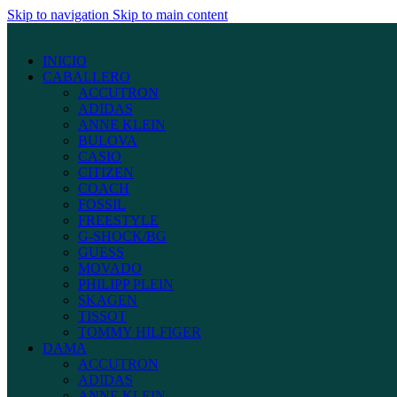
Skip to navigation
Skip to main content
INICIO
CABALLERO
ACCUTRON
ADIDAS
ANNE KLEIN
BULOVA
CASIO
CITIZEN
COACH
FOSSIL
FREESTYLE
G-SHOCK/BG
GUESS
MOVADO
PHILIPP PLEIN
SKAGEN
TISSOT
TOMMY HILFIGER
DAMA
ACCUTRON
ADIDAS
ANNE KLEIN