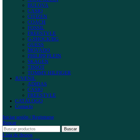
BULOVA
CASIO
CITIZEN
COACH
FOSSIL
FREESTYLE
G-SHOCK/BG
GUESS
MOVADO
PHILIPP PLEIN
SKAGEN
TISSOT
TOMMY HILFIGER
JUVENIL
ADIDAS
CASIO
FREESTYLE
CATÁLOGO
Contacto
Iniciar sesión / Registrarse
Buscar
Buscar
Lista de deseos