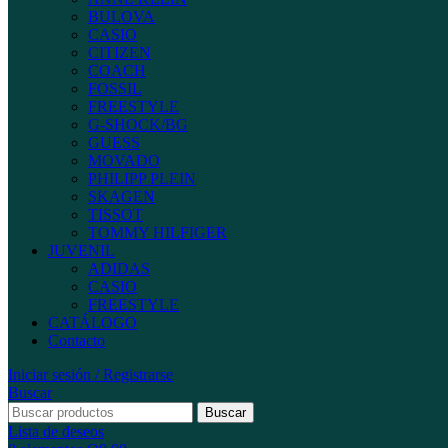
BULOVA
CASIO
CITIZEN
COACH
FOSSIL
FREESTYLE
G-SHOCK/BG
GUESS
MOVADO
PHILIPP PLEIN
SKAGEN
TISSOT
TOMMY HILFIGER
JUVENIL
ADIDAS
CASIO
FREESTYLE
CATÁLOGO
Contacto
Iniciar sesión / Registrarse
Buscar
Buscar
Lista de deseos