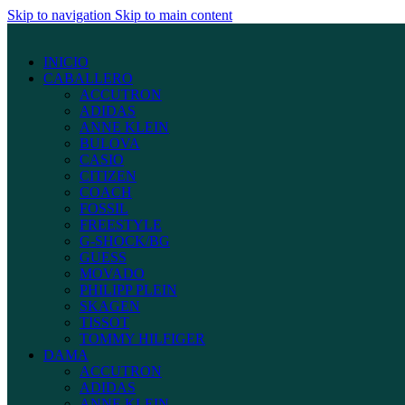
Skip to navigation
Skip to main content
INICIO
CABALLERO
ACCUTRON
ADIDAS
ANNE KLEIN
BULOVA
CASIO
CITIZEN
COACH
FOSSIL
FREESTYLE
G-SHOCK/BG
GUESS
MOVADO
PHILIPP PLEIN
SKAGEN
TISSOT
TOMMY HILFIGER
DAMA
ACCUTRON
ADIDAS
ANNE KLEIN