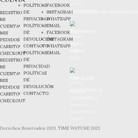
POLÍTICAS
FACEBOOK
informacion.tiempo@icandygt.c
DE
INSTAGRAM
REGISTRO
PRIVACIDAD
WHATSAPP
MI
POLÍTICAS
EMAIL
CUENTA
Teléfonos:
DE
FACEBOOK
MIS
DEVOLUCIÓN
INSTAGRAM
PEDIDOS
+502
CONTACTO
WHATSAPP
CARRITO
3059-
POLÍTICAS
EMAIL
CHECKOUT
0971
DE
REGISTRO
PRIVACIDAD
MI
POLÍTICAS
CUENTA
Ubicación
DE
MIS
DEVOLUCIÓN
PEDIDOS
Majadas
CONTACTO
CARRITO
Oakland Place
CHECKOUT
Pradera
Concepción
Videre
Derechos Reservados 2023, TIME WATCHE 2023