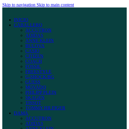
Skip to navigation
Skip to main content
INICIO
CABALLERO
ACCUTRON
ADIDAS
ANNE KLEIN
BULOVA
CASIO
CITIZEN
COACH
FOSSIL
FREESTYLE
G-SHOCK/BG
GUESS
MOVADO
PHILIPP PLEIN
SKAGEN
TISSOT
TOMMY HILFIGER
DAMA
ACCUTRON
ADIDAS
ANNE KLEIN