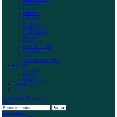
BULOVA
CASIO
CITIZEN
COACH
FOSSIL
FREESTYLE
G-SHOCK/BG
GUESS
MOVADO
PHILIPP PLEIN
SKAGEN
TISSOT
TOMMY HILFIGER
JUVENIL
ADIDAS
CASIO
FREESTYLE
CATÁLOGO
Contacto
Iniciar sesión / Registrarse
Buscar
Buscar
Lista de deseos