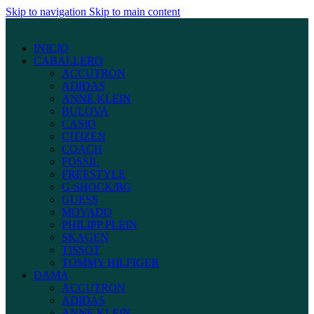
Skip to navigation
Skip to main content
INICIO
CABALLERO
ACCUTRON
ADIDAS
ANNE KLEIN
BULOVA
CASIO
CITIZEN
COACH
FOSSIL
FREESTYLE
G-SHOCK/BG
GUESS
MOVADO
PHILIPP PLEIN
SKAGEN
TISSOT
TOMMY HILFIGER
DAMA
ACCUTRON
ADIDAS
ANNE KLEIN