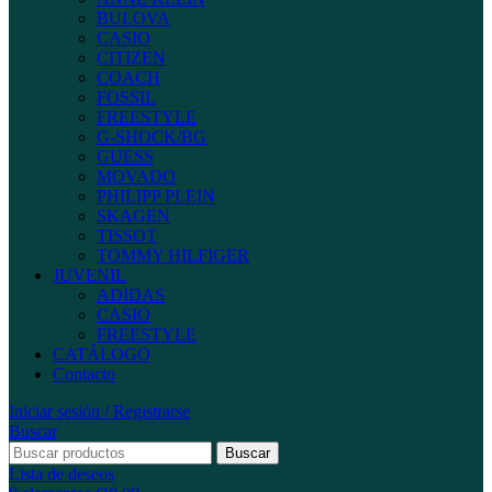
BULOVA
CASIO
CITIZEN
COACH
FOSSIL
FREESTYLE
G-SHOCK/BG
GUESS
MOVADO
PHILIPP PLEIN
SKAGEN
TISSOT
TOMMY HILFIGER
JUVENIL
ADIDAS
CASIO
FREESTYLE
CATÁLOGO
Contacto
Iniciar sesión / Registrarse
Buscar
Buscar
Lista de deseos