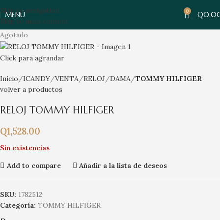
Skip to navigation
0
MENÚ
Q
0.0
Skip to main content
Agotado
Click para agrandar
Inicio
ICANDY
VENTA
RELOJ
DAMA
TOMMY HILFIGER
volver a productos
RELOJ TOMMY HILFIGER
Q
1,528.00
Sin existencias
Add to compare
Añadir a la lista de deseos
SKU:
1782512
Categoría:
TOMMY HILFIGER