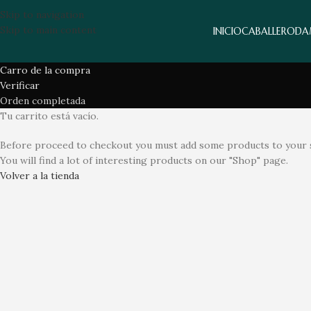
Skip to navigation
Skip to main content
INICIO
CABALLERO
DA
Carro de la compra
Verificar
Orden completada
Tu carrito está vacío.
Before proceed to checkout you must add some products to your 
You will find a lot of interesting products on our "Shop" page.
Volver a la tienda