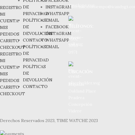
POLÍTICAS
FACEBOOK
informacion.tiempo@icandygt.c
DE
INSTAGRAM
REGISTRO
PRIVACIDAD
WHATSAPP
MI
POLÍTICAS
EMAIL
CUENTA
Teléfonos:
DE
FACEBOOK
MIS
DEVOLUCIÓN
INSTAGRAM
PEDIDOS
+502
CONTACTO
WHATSAPP
CARRITO
3059-
POLÍTICAS
EMAIL
CHECKOUT
0971
DE
REGISTRO
PRIVACIDAD
MI
POLÍTICAS
CUENTA
Ubicación
DE
MIS
DEVOLUCIÓN
PEDIDOS
Majadas
CONTACTO
CARRITO
Oakland Place
CHECKOUT
Pradera
Concepción
Videre
Derechos Reservados 2023, TIME WATCHE 2023