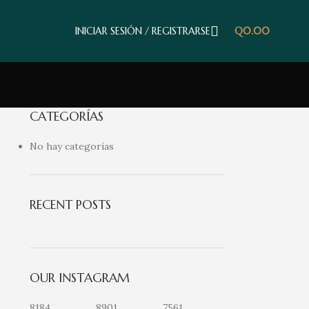
INICIAR SESIÓN / REGISTRARSE
Q
0.00
CATEGORÍAS
No hay categorías
RECENT POSTS
OUR INSTAGRAM
8184
8901
7561